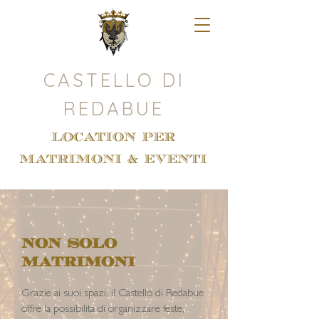
CASTELLO DI
REDABUE
LOCATION PER
MATRIMONI & EVENTI
NON SOLO
MATRIMONI
Grazie ai suoi spazi, il Castello di Redabue
offre la possibilita di organizzare feste,