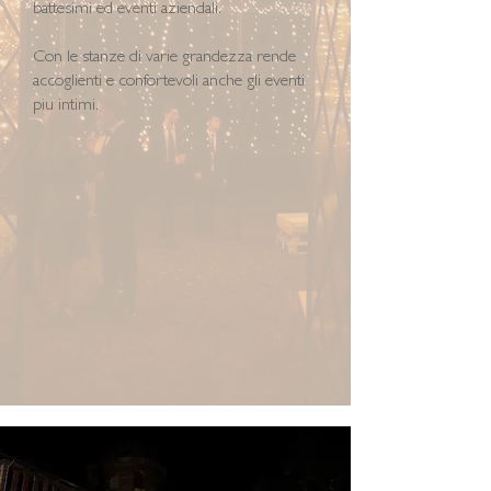
battesimi ed eventi aziendali.
Con le stanze di varie grandezza rende
accoglienti e confortevoli anche gli eventi
piu intimi.